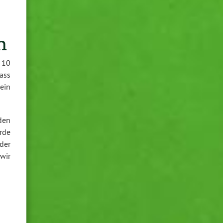
m
 10
dass
ein
den
rde
der
wir