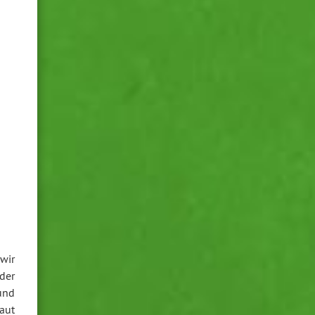
wir
der
und
baut